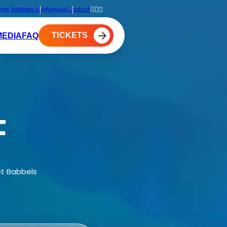
ver Babbels Live
Nieuws
Contact
TICKETS
MEDIA
FAQ
F
et Babbels