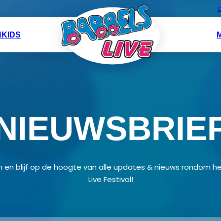
O
N
KIDS
NIEUWSBRIE
e in en blijf op de hoogte van alle updates & nieuws rondom h
Live Festival!