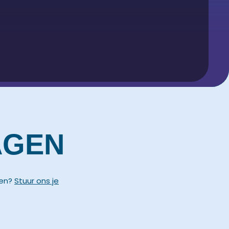
AGEN
sen?
Stuur ons je