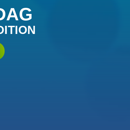
DAG
DITION
LIGST