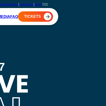
ver Babbels Live
Nieuws
Contact
TICKETS
MEDIA
FAQ
7