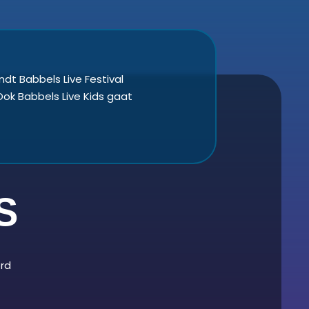
indt Babbels Live Festival
ok Babbels Live Kids gaat
S
ord