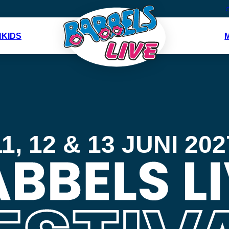
O
N
KIDS
11, 12 & 13 JUNI 202