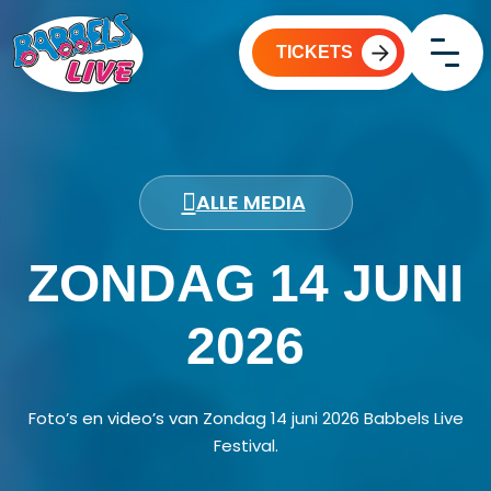
TICKETS
HOME
VRIJMIBO
ALLE MEDIA
PARTY EDITION
ZONDAG 14 JUNI
KIDS EDITION
MEDIA
2026
INFO & FAQ
Over Babbels Live
Foto’s en video’s van Zondag 14 juni 2026 Babbels Live
Nieuws & updates
Festival.
Contact