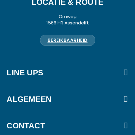
LOCATIE & ROUTE
Omweg
1566 HR Assendelft
BEREIKBAARHEID
LINE UPS
VrijMiBo
Party Edition
ALGEMEEN
Kids Edition
Over Babbels Live
Nieuws & updates
CONTACT
Huisregels