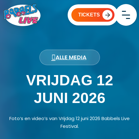
TICKETS
HOME
VRIJMIBO
ALLE MEDIA
PARTY EDITION
VRIJDAG 12
KIDS EDITION
MEDIA
JUNI 2026
INFO & FAQ
Over Babbels Live
Foto’s en video’s van Vrijdag 12 juni 2026 Babbels Live
Nieuws & updates
Festival.
Contact