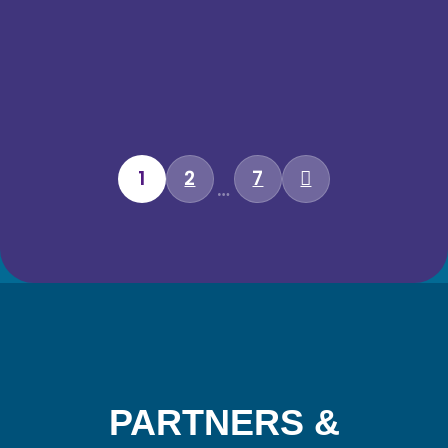
1
2
7
…
PARTNERS &