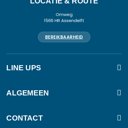
LOCATIE & ROUTE
Omweg
1566 HR Assendelft
BEREIKBAARHEID
LINE UPS
VrijMiBo
Party Edition
ALGEMEEN
Kids Edition
Over Babbels Live
Nieuws & updates
CONTACT
Huisregels